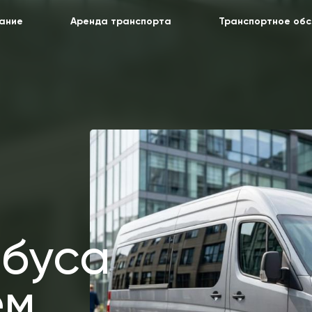
ание
Аренда транспорта
Транспортное об
буса
ем