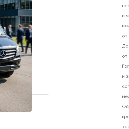
по
и 
ил
от 
До
от
Fo
и 
со
ме
Об
вр
тр